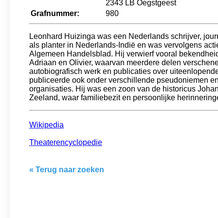
2343 LB Oegstgeest
Grafnummer:
980
Leonhard Huizinga was een Nederlands schrijver, journal
als planter in Nederlands-Indië en was vervolgens actie
Algemeen Handelsblad. Hij verwierf vooral bekendhei
Adriaan en Olivier, waarvan meerdere delen verschene
autobiografisch werk en publicaties over uiteenlopen
publiceerde ook onder verschillende pseudoniemen en 
organisaties. Hij was een zoon van de historicus Johan
Zeeland, waar familiebezit en persoonlijke herinneringe
Wikipedia
Theaterencyclopedie
« Terug naar zoeken