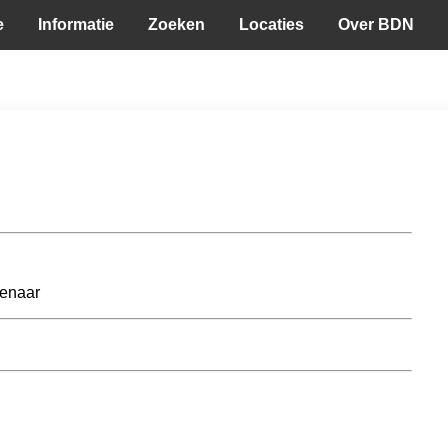
e
Informatie
Zoeken
Locaties
Over BDN
senaar