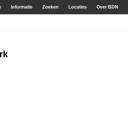
e
Informatie
Zoeken
Locaties
Over BDN
rk