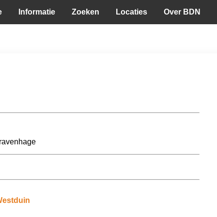
e
Informatie
Zoeken
Locaties
Over BDN
Gravenhage
Westduin