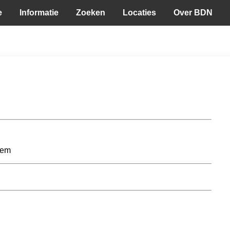
e
Informatie
Zoeken
Locaties
Over BDN
lem