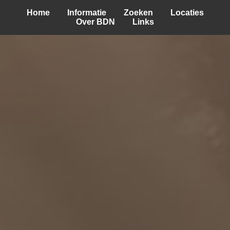
Home
Informatie
Zoeken
Locaties
Over BDN
Links